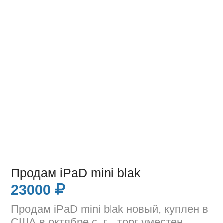
Продам iPaD mini blak
23000
Продам iPaD mini blak новый, куплен в
США в октябре с. г. , торг уместен