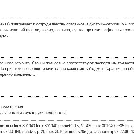
енза) приглашает к сотрудничеству оптовиков и дистрибьюторов. Мы пр
рских изделий (вафли, зефир, пастила, сушки, пряники, вафельные рожк
ую ...
ального ремонта. Станки полностью соответствуют паспортным точностя
Но при этом позволяют значительно сэкономить бюджет. Гарантия на об
еренно временем ...
е объявления.
vito или из рук в руки недорого на.
тины lnux 301940 lnux 301940 pramet9215, VT430 lnux 301940 kc35 lnux 
lnux 301940 sandvik-рт20 rpux 3010 pramet s20и др. аналоги. rpux 2709 т1