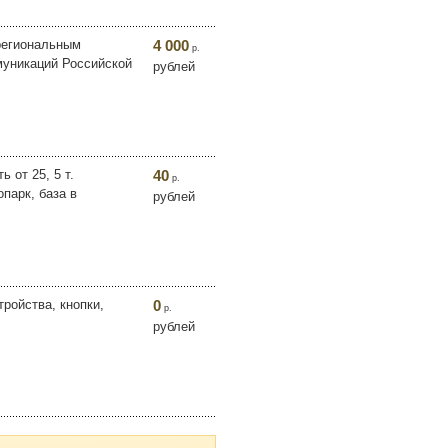
 региональным
4 000
р.
муникаций Российской
рублей
 от 25, 5 т.
40
р.
парк, база в
рублей
ройства, кнопки,
0
р.
рублей