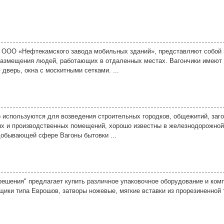
 ООО «Нефтекамского завода мобильных зданий», представляют собой
размещения людей, работающих в отдаленных местах. Вагончики имеют 
дверь, окна с москитными сетками. ...
используются для возведения строительных городков, общежитий, заго
ых и производственных помещений, хорошо известны в железнодорожной
обывающей сфере Вагоны бытовки ...
ешения" предлагает купить различное упаковочное оборудование и ком
щики типа Еврошов, затворы ножевые, мягкие вставки из прорезиненной т