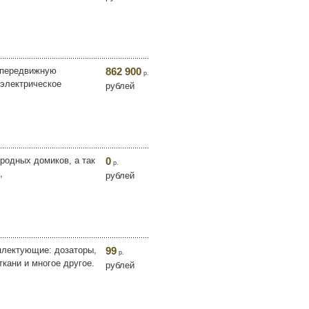
 передвижную
862 900
р.
электрическое
рублей
родных домиков, а так
0
р.
,
рублей
плектующие: дозаторы,
99
р.
кани и многое другое.
рублей