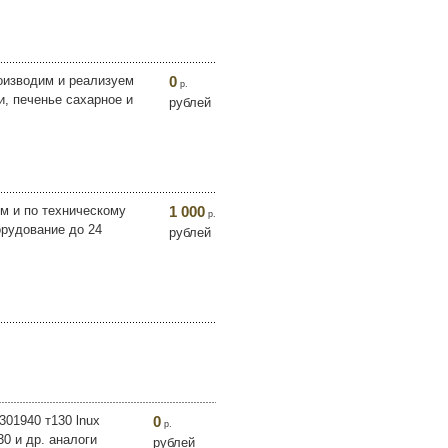
оизводим и реализуем
0
р.
и, печенье сахарное и
рублей
м и по техническому
1 000
р.
орудование до 24
рублей
301940 т130 lnux
0
р.
30 и др. аналоги
рублей