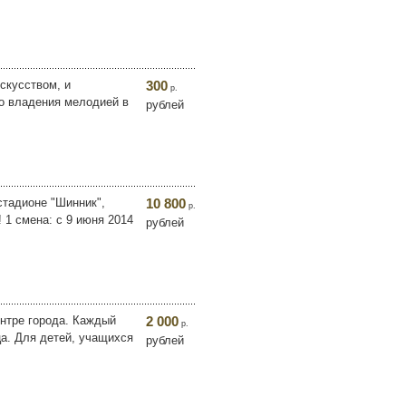
скусством, и
300
р.
во владения мелодией в
рублей
стадионе "Шинник",
10 800
р.
 1 смена: с 9 июня 2014
рублей
ентре города. Каждый
2 000
р.
ца. Для детей, учащихся
рублей