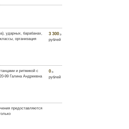
а), ударных, барабанах,
3 300
р.
классы, организация
рублей
 танцами и ритмикой с
0
р.
-20-99 Галина Андреевна
рублей
учения предоставляются
только