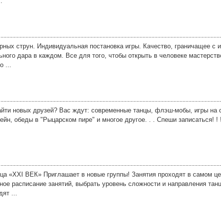
.
рных струн. Индивидуальная постановка игры. Качество, граничащее с и
ного дара в каждом. Все для того, чтобы открыть в человеке мастерст
 ...
айти новых друзей? Вас ждут: современные танцы, флэш-мобы, игры на 
н, обеды в "Рыцарском пире" и многое другое. . . Спеши записаться! ! !
ца «XXI ВЕК» Приглашает в новые группы! Занятия проходят в самом ц
ное расписание занятий, выбрать уровень сложности и направления тан
ят ...