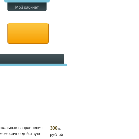
Мой кабинет
зыкальные направления
300
р.
ежемесячно действуют
рублей