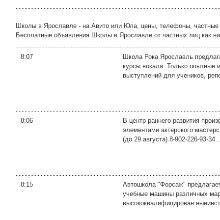
Школы в Ярославле - на Авито или Юла, цены, телефоны, частные
Бесплатные объявления Школы в Ярославле от частных лиц как на a
8:07
Школа Рока Ярославль предлагае
курсы вокала. Только опытные 
выступлений для учеников, репе
8:06
В центр раннего развития прои
элементами актерского мастерст
(до 29 августа) 8-902-226-93-34 .
8:15
Автошкола "Форсаж" предлагает
учебные машины различных маро
высококвалифицирован ныеинстр