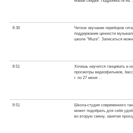
новые скидки. Подробности на ..
8:30
Четкое звучание переборов гита
поддержание ценности музыкаль
школе "Muze". Записаться можно
8:51
Хочешь научится танцевать и н
просмотры видеофильмов, бассей
г. по 27 июня ...
8:51
Школа-студия современного тан
может подобрать для себя удоб
во вторую смену, занятия проход