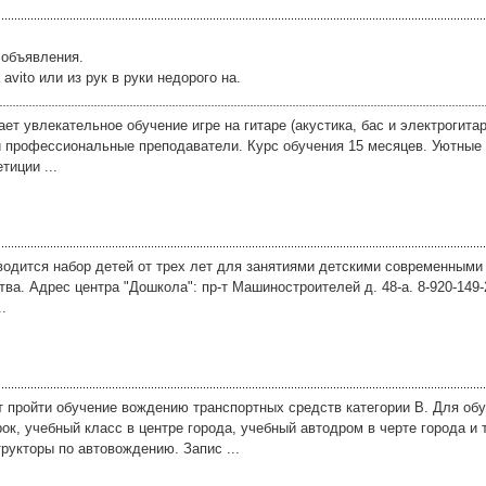
 объявления.
vito или из рук в руки недорого на.
т увлекательное обучение игре на гитаре (акустика, бас и электрогитар
и профессиональные преподаватели. Курс обучения 15 месяцев. Уютные 
тиции ...
зводится набор детей от трех лет для занятиями детскими современными
ва. Адрес центра "Дошкола": пр-т Машиностроителей д. 48-а. 8-920-149
..
 пройти обучение вождению транспортных средств категории В. Для об
к, учебный класс в центре города, учебный автодром в черте города и 
укторы по автовождению. Запис ...